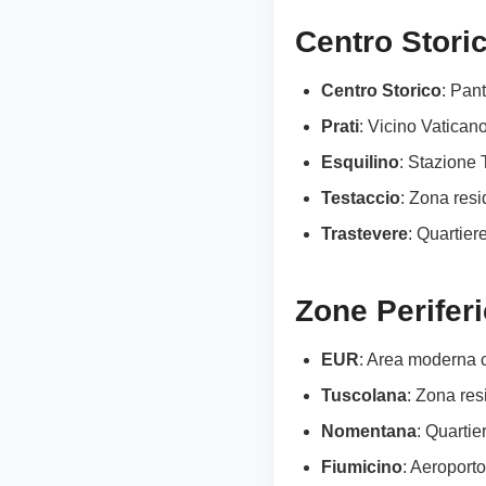
Centro Storic
Centro Storico
: Pan
Prati
: Vicino Vaticano
Esquilino
: Stazione 
Testaccio
: Zona res
Trastevere
: Quartier
Zone Periferi
EUR
: Area moderna c
Tuscolana
: Zona res
Nomentana
: Quartie
Fiumicino
: Aeroporto