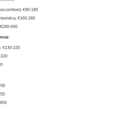
occorritore): €90-180
ieristica: €160-280
 €280-450
incia:
: €130-220
-320
00
:
700
550
-450