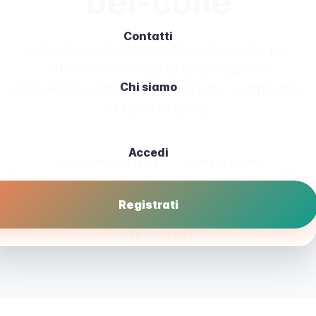
bel-colle
Contatti
AmbuBook è attivo a Alice-bel-colle per
offrirti un servizio di prenotazione
Chi siamo
ambulanza digitale, trasparente e affidabile
in tutta la zona.
Accedi
✓ Disponibilità reale
✓ Prezzo chiaro
✓ Operatori certificati
Registrati
Prenota ora