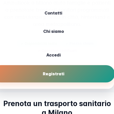
AmbuBook a Milano aiuta famiglie e pazienti
a prenotare trasporti sanitari programmati
Contatti
con ambulanza privata in città, hinterland e
area metropolitana.
Chi siamo
✓ Disponibilità reale
✓ Prezzo chiaro
✓ Operatori certificati
Accedi
Prenota ora
Registrati
Prenota un trasporto sanitario
a Milano