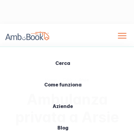
Cerca
Home
›
Città
›
Arsie
Come funziona
Ambulanza
Aziende
privata a Arsie
Blog