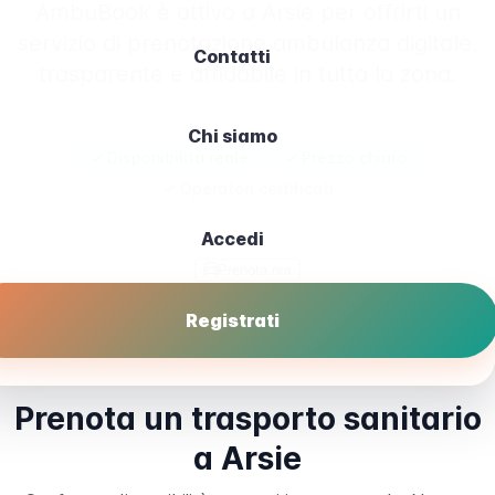
AmbuBook è attivo a Arsie per offrirti un
servizio di prenotazione ambulanza digitale,
Contatti
trasparente e affidabile in tutta la zona.
Chi siamo
✓ Disponibilità reale
✓ Prezzo chiaro
✓ Operatori certificati
Accedi
Prenota ora
Registrati
Prenota un trasporto sanitario
a Arsie