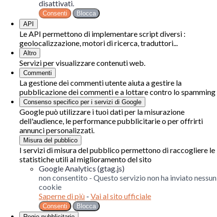
disattivati.
Consenti
Blocca
API
Le API permettono di implementare script diversi :
geolocalizzazione, motori di ricerca, traduttori...
Altro
Servizi per visualizzare contenuti web.
Commenti
La gestione dei commenti utente aiuta a gestire la
pubblicazione dei commenti e a lottare contro lo spamming
Consenso specifico per i servizi di Google
Google può utilizzare i tuoi dati per la misurazione
dell'audience, le performance pubblicitarie o per offrirti
annunci personalizzati.
Misura del pubblico
I servizi di misura del pubblico permettono di raccogliere le
statistiche utili al miglioramento del sito
Google Analytics (gtag.js)
non consentito
-
Questo servizio non ha inviato nessun
cookie
Saperne di più
-
Vai al sito ufficiale
Consenti
Blocca
Regie pubblicitarie