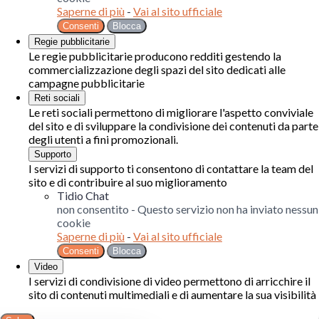
Saperne di più
-
Vai al sito ufficiale
Consenti
Blocca
Regie pubblicitarie
Le regie pubblicitarie producono redditi gestendo la
commercializzazione degli spazi del sito dedicati alle
campagne pubblicitarie
Reti sociali
Le reti sociali permettono di migliorare l'aspetto conviviale
del sito e di sviluppare la condivisione dei contenuti da parte
degli utenti a fini promozionali.
Supporto
I servizi di supporto ti consentono di contattare la team del
sito e di contribuire al suo miglioramento
Tidio Chat
non consentito
-
Questo servizio non ha inviato nessun
cookie
Saperne di più
-
Vai al sito ufficiale
Consenti
Blocca
Video
I servizi di condivisione di video permettono di arricchire il
sito di contenuti multimediali e di aumentare la sua visibilità