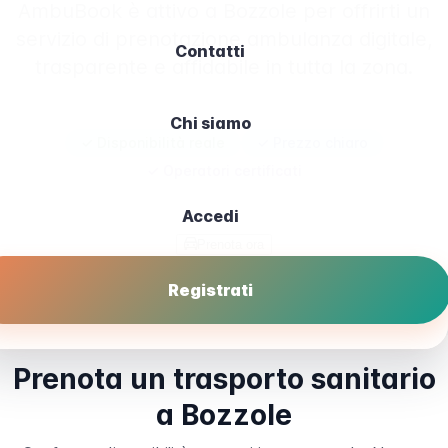
AmbuBook è attivo a Bozzole per offrirti un
servizio di prenotazione ambulanza digitale,
Contatti
trasparente e affidabile in tutta la zona.
Chi siamo
✓ Disponibilità reale
✓ Prezzo chiaro
✓ Operatori certificati
Accedi
Prenota ora
Registrati
Prenota un trasporto sanitario
a Bozzole