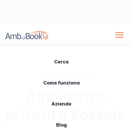
Cerca
Home
›
Città
›
Bozzole
Come funziona
Ambulanza
Aziende
privata a Bozzole
Blog