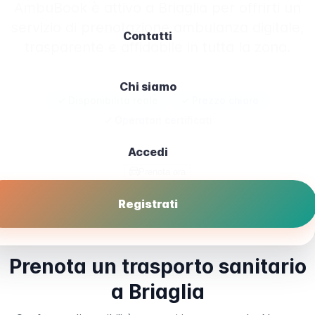
AmbuBook è attivo a Briaglia per offrirti un
servizio di prenotazione ambulanza digitale,
Contatti
trasparente e affidabile in tutta la zona.
Chi siamo
✓ Disponibilità reale
✓ Prezzo chiaro
✓ Operatori certificati
Accedi
Prenota ora
Registrati
Prenota un trasporto sanitario
a Briaglia