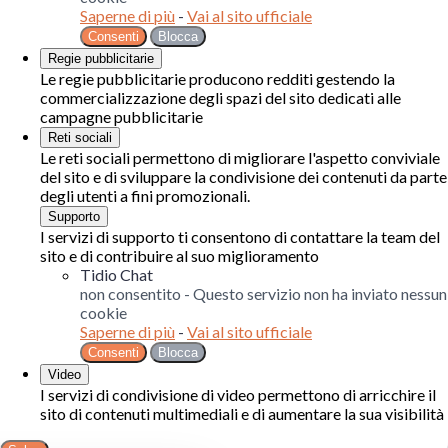
Saperne di più
-
Vai al sito ufficiale
Consenti
Blocca
Regie pubblicitarie
Le regie pubblicitarie producono redditi gestendo la
commercializzazione degli spazi del sito dedicati alle
campagne pubblicitarie
Reti sociali
Le reti sociali permettono di migliorare l'aspetto conviviale
del sito e di sviluppare la condivisione dei contenuti da parte
degli utenti a fini promozionali.
Supporto
I servizi di supporto ti consentono di contattare la team del
sito e di contribuire al suo miglioramento
Tidio Chat
non consentito
-
Questo servizio non ha inviato nessun
cookie
Saperne di più
-
Vai al sito ufficiale
Consenti
Blocca
Video
I servizi di condivisione di video permettono di arricchire il
sito di contenuti multimediali e di aumentare la sua visibilità