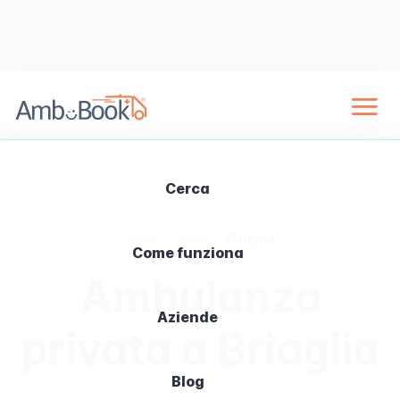
Cerca
Home
›
Città
›
Briaglia
Come funziona
Ambulanza
Aziende
privata a Briaglia
Blog