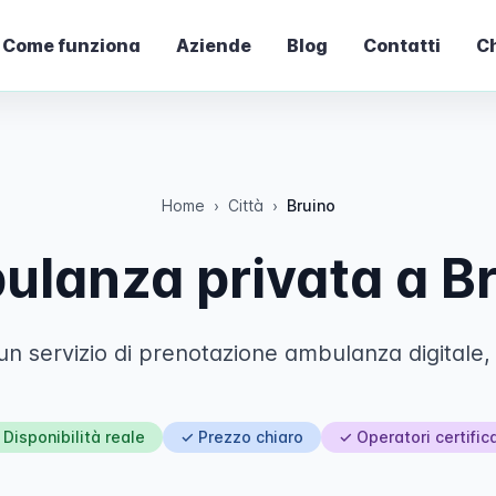
Come funziona
Aziende
Blog
Contatti
Ch
Home
›
Città
›
Bruino
lanza privata a B
un servizio di prenotazione ambulanza digitale, t
 Disponibilità reale
✓ Prezzo chiaro
✓ Operatori certifica