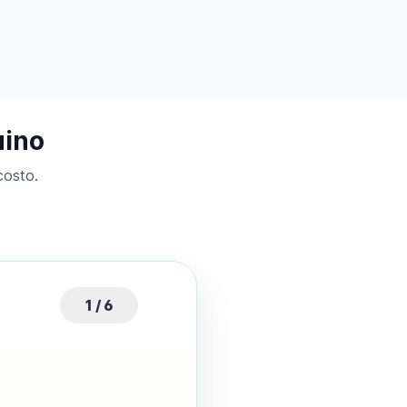
uino
costo.
1 / 6