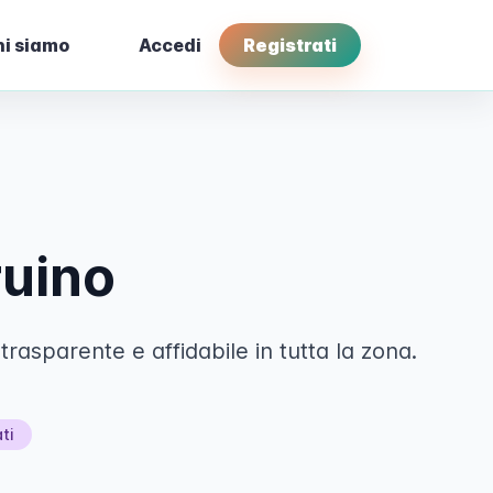
i siamo
Accedi
Registrati
ruino
rasparente e affidabile in tutta la zona.
ti