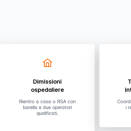
Dimissioni
T
ospedaliere
in
Rientro a casa o RSA con
Coord
barella e due operatori
i 
qualificati.