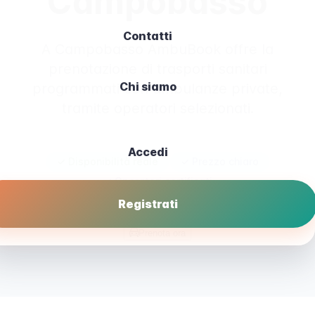
Campobasso
Contatti
A Campobasso AmbuBook offre la
prenotazione di trasporti sanitari
Chi siamo
programmati con ambulanze private,
tramite operatori selezionati.
Accedi
✓ Disponibilità reale
✓ Prezzo chiaro
✓ Operatori certificati
Registrati
Prenota ora