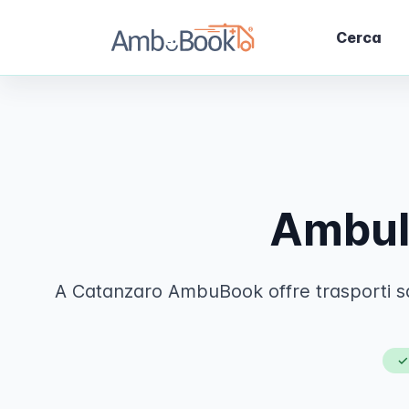
Pannello di gestione dei cookies
Pannello di gestione dei cookies
Pannello di gestione dei cookies
Cerca
Ambul
A Catanzaro AmbuBook offre trasporti sa
✓