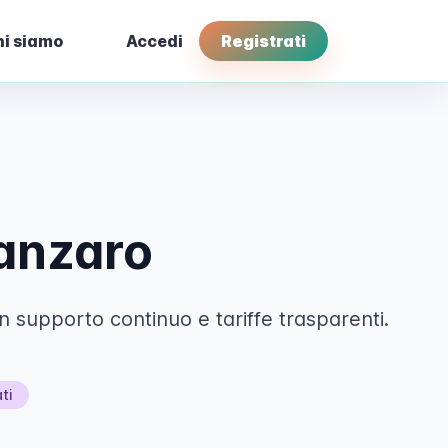
i siamo
Accedi
Registrati
anzaro
supporto continuo e tariffe trasparenti.
ti