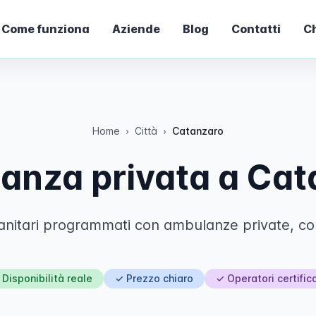
Come funziona
Aziende
Blog
Contatti
Ch
Home
›
Città
›
Catanzaro
anza privata a Cat
nitari programmati con ambulanze private, con 
 Disponibilità reale
✓ Prezzo chiaro
✓ Operatori certifica