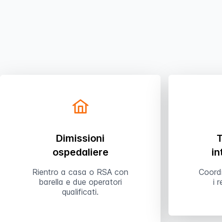
Dimissioni
T
ospedaliere
in
Rientro a casa o RSA con
Coord
barella e due operatori
i 
qualificati.