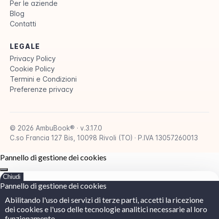
Per le aziende
Blog
Contatti
LEGALE
Privacy Policy
Cookie Policy
Termini e Condizioni
Preferenze privacy
© 2026 AmbuBook® · v.3.17.0
C.so Francia 127 Bis, 10098 Rivoli (TO) · P.IVA 13057260013
Pannello di gestione dei cookies
Chiudi
Pannello di gestione dei cookies
Abilitando l'uso dei servizi di terze parti, accetti la ricezione
dei cookies e l'uso delle tecnologie analitici necessarie al loro
funzionamento.