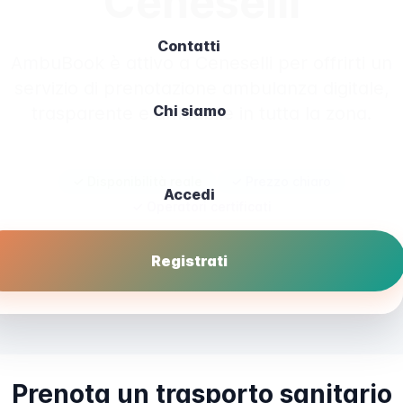
Ceneselli
Contatti
AmbuBook è attivo a Ceneselli per offrirti un
servizio di prenotazione ambulanza digitale,
Chi siamo
trasparente e affidabile in tutta la zona.
✓ Disponibilità reale
✓ Prezzo chiaro
Accedi
✓ Operatori certificati
Registrati
Prenota ora
Prenota un trasporto sanitario