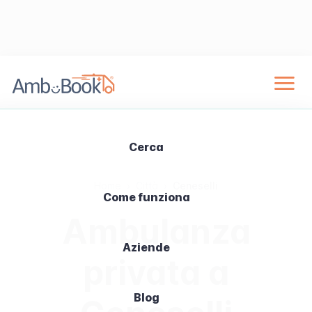
Cerca
Home
›
Città
›
Ceneselli
Come funziona
Ambulanza
Aziende
privata a
Blog