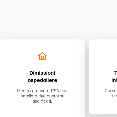
Dimissioni
T
ospedaliere
in
Rientro a casa o RSA con
Coord
barella e due operatori
i 
qualificati.