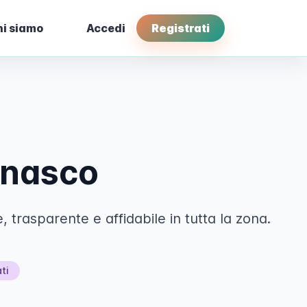
i siamo
Accedi
Registrati
gnasco
 trasparente e affidabile in tutta la zona.
ti