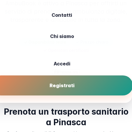
AmbuBook è attivo a Pinasca per offrirti un
servizio di prenotazione ambulanza digitale,
Contatti
trasparente e affidabile in tutta la zona.
Chi siamo
✓ Disponibilità reale
✓ Prezzo chiaro
✓ Operatori certificati
Accedi
Prenota ora
Registrati
Prenota un trasporto sanitario
a Pinasca