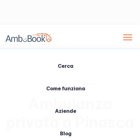
Cerca
Home
›
Città
›
Pinasca
Come funziona
Ambulanza
Aziende
privata a Pinasca
Blog