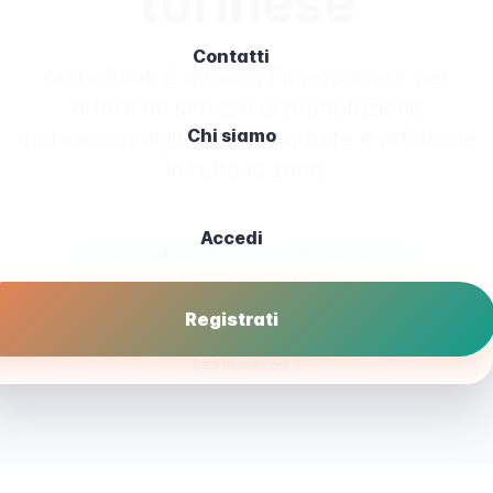
torinese
Contatti
AmbuBook è attivo a Pino-torinese per
offrirti un servizio di prenotazione
Chi siamo
ambulanza digitale, trasparente e affidabile
in tutta la zona.
Accedi
✓ Disponibilità reale
✓ Prezzo chiaro
✓ Operatori certificati
Registrati
Prenota ora