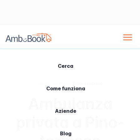
Cerca
Home
›
Città
›
Pino-torinese
Come funziona
Ambulanza
Aziende
privata a Pino-
Blog