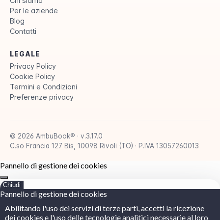
Chi siamo
Per le aziende
Blog
Contatti
LEGALE
Privacy Policy
Cookie Policy
Termini e Condizioni
Preferenze privacy
© 2026 AmbuBook® · v.3.17.0
C.so Francia 127 Bis, 10098 Rivoli (TO) · P.IVA 13057260013
Pannello di gestione dei cookies
Chiudi
Pannello di gestione dei cookies
Abilitando l'uso dei servizi di terze parti, accetti la ricezione
dei cookies e l'uso delle tecnologie analitici necessarie al loro