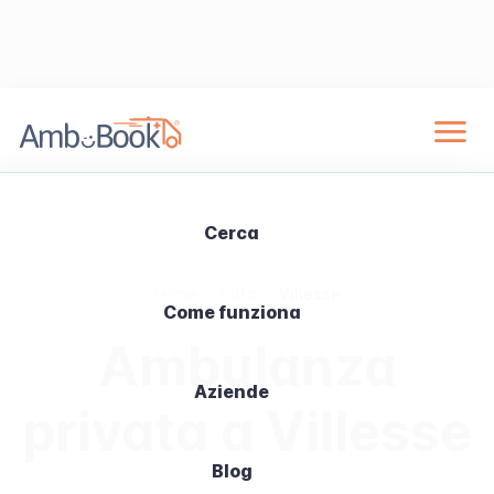
Cerca
Home
›
Città
›
Villesse
Come funziona
Ambulanza
Aziende
privata a Villesse
Blog