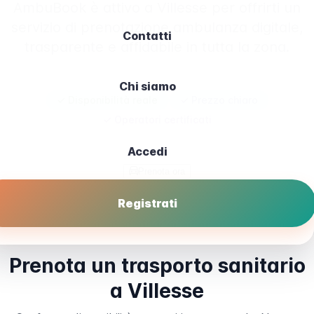
AmbuBook è attivo a Villesse per offrirti un
servizio di prenotazione ambulanza digitale,
Contatti
trasparente e affidabile in tutta la zona.
Chi siamo
✓ Disponibilità reale
✓ Prezzo chiaro
✓ Operatori certificati
Accedi
Prenota ora
Registrati
Prenota un trasporto sanitario
a Villesse