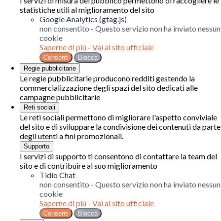
I servizi di misura del pubblico permettono di raccogliere le
statistiche utili al miglioramento del sito
Google Analytics (gtag.js)
non consentito
-
Questo servizio non ha inviato nessun
cookie
Saperne di più
-
Vai al sito ufficiale
Consenti
Blocca
Regie pubblicitarie
Le regie pubblicitarie producono redditi gestendo la
commercializzazione degli spazi del sito dedicati alle
campagne pubblicitarie
Reti sociali
Le reti sociali permettono di migliorare l'aspetto conviviale
del sito e di sviluppare la condivisione dei contenuti da parte
degli utenti a fini promozionali.
Supporto
I servizi di supporto ti consentono di contattare la team del
sito e di contribuire al suo miglioramento
Tidio Chat
non consentito
-
Questo servizio non ha inviato nessun
cookie
Saperne di più
-
Vai al sito ufficiale
Consenti
Blocca